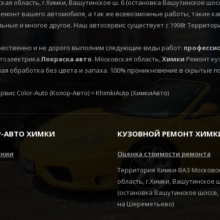
кая область, г.Химки, Вашутинское ш. 6 (остановка Вашутинское шо
монт вашего автомобиля, а так же всевозможные работы, такие как
льные и многое другое. Наш автосервис существует с 1998г Территор
ественно и не дорого выполним следующие виды работ:
профессио
втоэлектрика.
Покраска
авто
. Московская область,
Химки
Ремонт ку
я обработка без цвета и запаха. 100% проникновение в скрытые п
вис Color-Auto (Колор-Авто) = KhimkiAuto (ХимкиАвто)
-АВТО ХИМКИ
КУЗОВНОЙ РЕМОНТ ХИМК
ании
Оценка стоимости ремонта
Территория Химки-ВАЗ Московс
область, г.Химки, Вашутинское 
(остановка Вашутинское шоссе,
на Шереметьево)