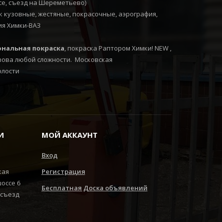
ссе, съезд на Шереметьево)
 кузовные, жестяные, покрасочные, аэрография,
ия Химки-ВАЗ
нальная покраска
, покраска Раптором Химки! NEW ,
зова любой сложности. Московская
олости
И
МОЙ АККАУНТ
Вход
кая
Регистрация
шоссе 6
Бесплатная Доска объявлений
 съезд