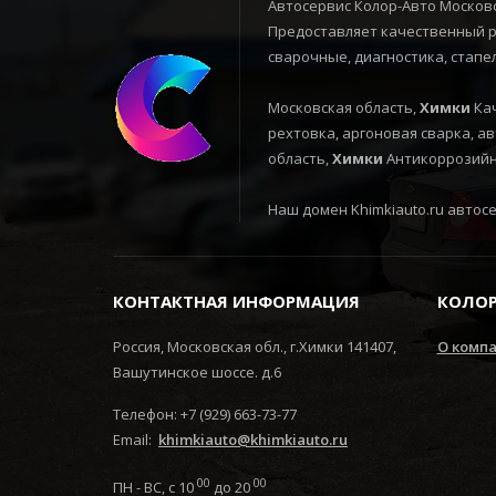
Автосервис Колор-Авто Московс
Предоставляет качественный ре
сварочные, диагностика, стапе
Московская область,
Химки
Кач
рехтовка, аргоновая сварка, а
область,
Химки
Антикоррозийна
Наш домен Khimkiauto.ru автосер
КОНТАКТНАЯ ИНФОРМАЦИЯ
КОЛОР
Россия, Московская обл., г.Химки 141407,
О комп
Вашутинское шоссе. д.6
Телефон: +7 (929) 663-73-77
Email:
khimkiauto@khimkiauto.ru
00
00
ПН - ВС, с 10
до 20