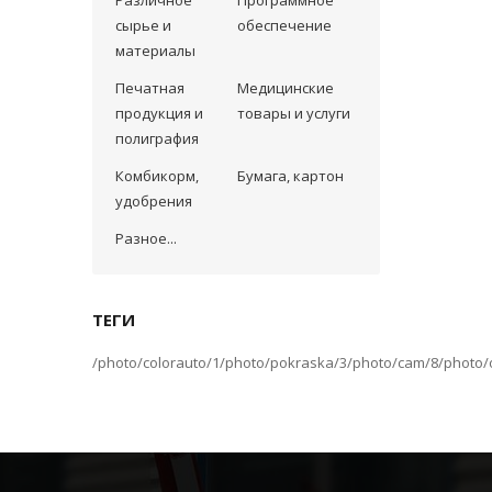
Различное
Программное
сырье и
обеспечение
материалы
Печатная
Медицинские
продукция и
товары и услуги
полиграфия
Комбикорм,
Бумага, картон
удобрения
Разное...
ТЕГИ
/photo/colorauto/1
/photo/pokraska/3
/photo/cam/8
/photo/