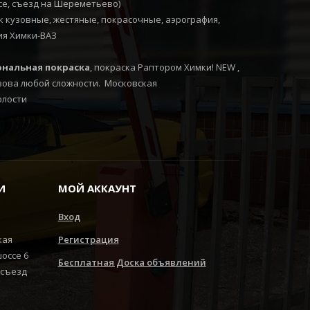
ссе, съезд на Шереметьево)
 кузовные, жестяные, покрасочные, аэрография,
ия Химки-ВАЗ
нальная покраска
, покраска Раптором Химки! NEW ,
зова любой сложности. Московская
олости
И
МОЙ АККАУНТ
Вход
кая
Регистрация
шоссе 6
Бесплатная Доска объявлений
 съезд