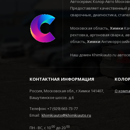
Автосервис Колор-Авто Московс
Предоставляет качественный ре
сварочные, диагностика, стапе
Московская область,
Химки
Кач
рехтовка, аргоновая сварка, а
область,
Химки
Антикоррозийна
Наш домен Khimkiauto.ru автосер
КОНТАКТНАЯ ИНФОРМАЦИЯ
КОЛОР
Россия, Московская обл., г.Химки 141407,
О комп
Вашутинское шоссе. д.6
Телефон: +7 (929) 663-73-77
Email:
khimkiauto@khimkiauto.ru
00
00
ПН - ВС, с 10
до 20