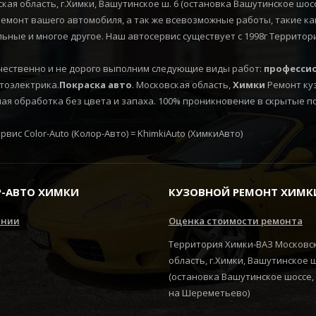
кая область, г.Химки, Вашутинское ш. 6 (остановка Вашутинское шо
монт вашего автомобиля, а так же всевозможные работы, такие как
льные и многое другое. Наш автосервис существует с 1998г Территор
ественно и не дорого выполним следующие виды работ:
профессио
втоэлектрика.
Покраска
авто
. Московская область,
Химки
Ремонт ку
я обработка без цвета и запаха. 100% проникновение в скрытые п
вис Color-Auto (Колор-Авто) = KhimkiAuto (ХимкиАвто)
-АВТО ХИМКИ
КУЗОВНОЙ РЕМОНТ ХИМК
ании
Оценка стоимости ремонта
Территория Химки-ВАЗ Московс
область, г.Химки, Вашутинское 
(остановка Вашутинское шоссе,
на Шереметьево)