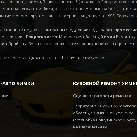
кая область, г.Химки, Вашутинское ш. 6 (остановка Вашутинское шо
монт вашего автомобиля, а так же всевозможные работы, такие как
льные и многое другое. Наш автосервис существует с 1998г Территор
ественно и не дорого выполним следующие виды работ:
профессио
втоэлектрика.
Покраска
авто
. Московская область,
Химки
Ремонт ку
я обработка без цвета и запаха. 100% проникновение в скрытые п
вис Color-Auto (Колор-Авто) = KhimkiAuto (ХимкиАвто)
-АВТО ХИМКИ
КУЗОВНОЙ РЕМОНТ ХИМК
ании
Оценка стоимости ремонта
Территория Химки-ВАЗ Московс
область, г.Химки, Вашутинское 
(остановка Вашутинское шоссе,
на Шереметьево)