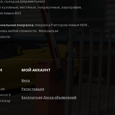
ссе, съезд на Шереметьево)
 кузовные, жестяные, покрасочные, аэрография,
ия Химки-ВАЗ
нальная покраска
, покраска Раптором Химки! NEW ,
зова любой сложности. Московская
олости
И
МОЙ АККАУНТ
Вход
кая
Регистрация
шоссе 6
Бесплатная Доска объявлений
 съезд