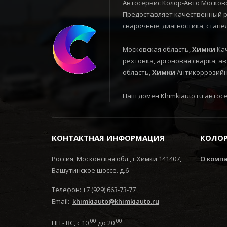
Автосервис Колор-Авто Московс
Предоставляет качественный ре
сварочные, диагностика, стапе
Московская область,
Химки
Кач
рехтовка, аргоновая сварка, а
область,
Химки
Антикоррозийна
Наш домен Khimkiauto.ru автосер
КОНТАКТНАЯ ИНФОРМАЦИЯ
КОЛОР
Россия, Московская обл., г.Химки 141407,
О комп
Вашутинское шоссе. д.6
Телефон: +7 (929) 663-73-77
Email:
khimkiauto@khimkiauto.ru
00
00
ПН - ВС, с 10
до 20