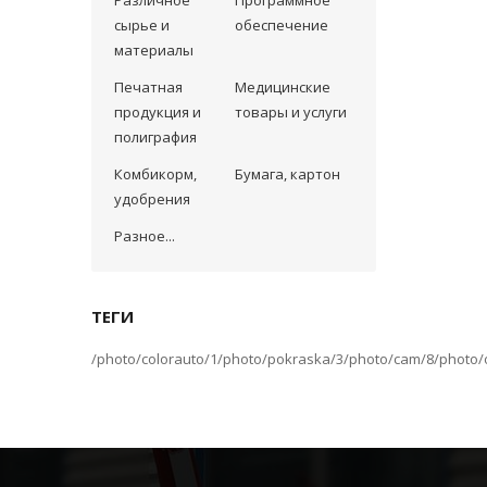
Различное
Программное
сырье и
обеспечение
материалы
Печатная
Медицинские
продукция и
товары и услуги
полиграфия
Комбикорм,
Бумага, картон
удобрения
Разное...
ТЕГИ
/photo/colorauto/1
/photo/pokraska/3
/photo/cam/8
/photo/